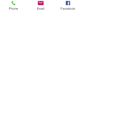
Phone
Email
Facebook
Share
E-Mail:
Rockmineralvalley@gmail.com
SIRET:
833 769 938 00014
Termes et conditions
Crédit Photos, vidéos et design du site: Richard