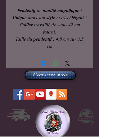
Pendentif
de
qualité magnifique
!
Unique
dans son
style
et très
élégant
!
Collier
travaillé de +ou- 42 cm
fourni.
Taille du
pendentif
: 4.8 cm sur 3.5
cm
Contactez nous