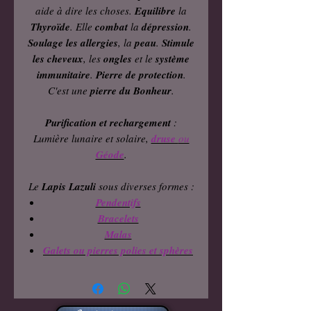
aide à dire les choses.
Equilibre
la
Thyroïde
. Elle
combat
la
dépression
.
Soulage les allergies
, la
peau
.
Stimule
les cheveux
, les
ongles
et le
système
immunitaire
.
Pierre de protection
.
C'est une
pierre du Bonheur
.
Purification et rechargement
:
Lumière lunaire et solaire,
druse
ou
Géode
.
Le
Lapis Lazuli
sous diverses formes :
Pendentifs
Bracelets
Malas
Galets ou pierres polies et sphères