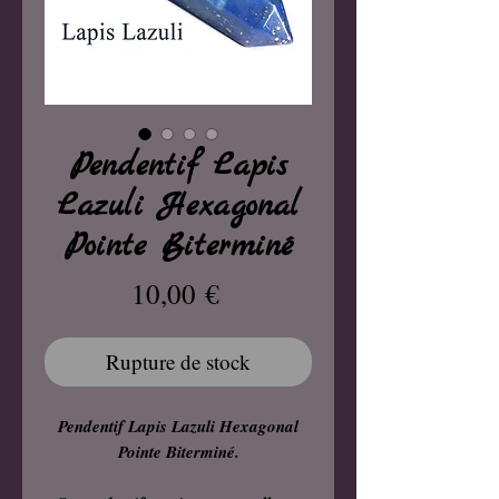
Pendentif Lapis
Lazuli Hexagonal
Pointe Biterminé
Prix
10,00 €
Rupture de stock
Pendentif Lapis Lazuli Hexagonal
Pointe Biterminé.