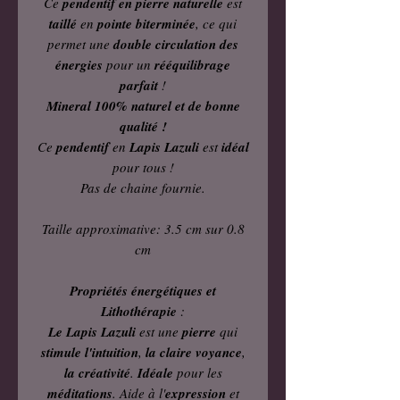
Ce
pendentif en pierre naturelle
est
taillé
en
pointe biterminée
, ce qui
permet une
double circulation des
énergies
pour un
rééquilibrage
parfait
!
Mineral 100% naturel et de bonne
qualité !
Ce
pendentif
en
Lapis Lazuli
est
idéal
pour tous !
Pas de chaine fournie.
Taille approximative: 3.5 cm sur 0.8
cm
Propriétés énergétiques et
Lithothérapie
:
Le Lapis Lazuli
est une
pierre
qui
stimule l'intuition
,
la claire voyance
,
la créativité
.
Idéale
pour les
méditations
. Aide à l'
expression
et