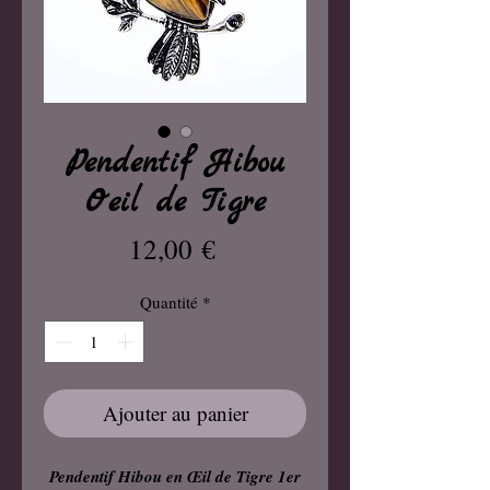
Pendentif Hibou
Oeil de Tigre
Prix
12,00 €
Quantité
*
Ajouter au panier
Pendentif Hibou en Œil de Tigre 1er