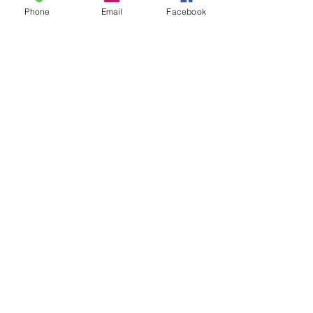
Phone
Email
Facebook
Share
E-Mail:
Rockmineralvalley@gmail.com
SIRET:
833 769 938 00014
Termes et conditions
Crédit Photos, vidéos et design du site: Richard
Dusty Mercier.