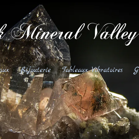
 Mineral Valley
aux
Bijouterie
Tableaux Vibratoires
G