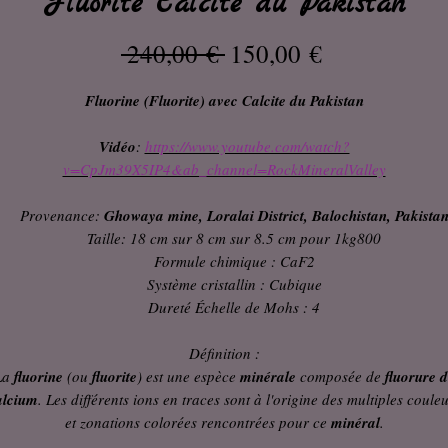
Fluorite Calcite du Pakistan
Prix
Prix
 240,00 € 
150,00 €
original
promotionne
Fluorine (Fluorite) avec Calcite du Pakistan
Vidéo
:
https://www.youtube.com/watch?
v=CpJm39X5IP4&ab_channel=RockMineralValley
Provenance:
Ghowaya mine, Loralai District, Balochistan, Pakista
Taille: 18 cm sur 8 cm sur 8.5 cm pour 1kg800
Formule chimique : CaF2
Système cristallin : Cubique
Dureté Échelle de Mohs : 4
Définition :
La
fluorine
(ou
fluorite
) est une espèce
minérale
composée de
fluorure 
alcium
. Les différents ions en traces sont à l'origine des multiples coule
et zonations colorées rencontrées pour ce
minéral
.