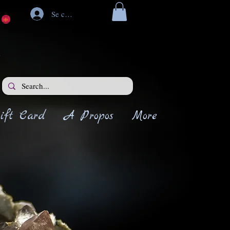
Se connecter
ift Card
A Propos
More