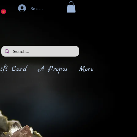
Se connecter
ift Card
A Propos
More