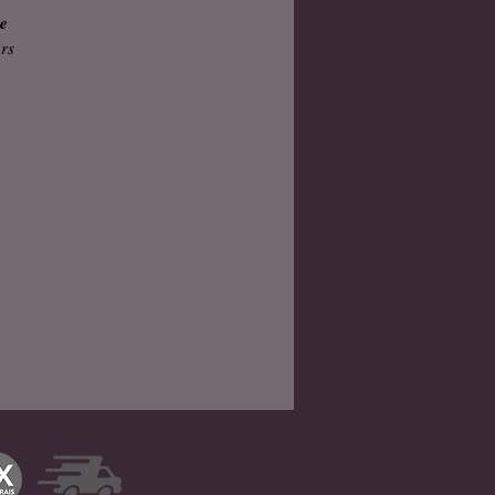
de
urs