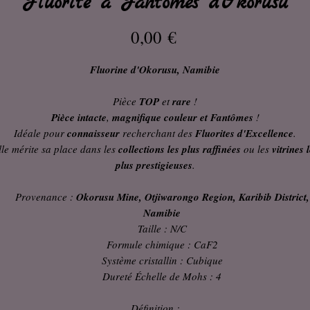
Fluorite à Fantômes d'Okorusu
Prix
0,00 €
Fluorine d'Okorusu, Namibie
Pièce
TOP
et
rare
!
Pièce intacte
,
magnifique couleur et Fantômes
!
Idéale pour
connaisseur
recherchant des
Fluorites d'Excellence
.
lle mérite sa place dans les
collections les plus raffinées
ou les
vitrines 
plus prestigieuses
.
Provenance :
Okorusu Mine, Otjiwarongo Region, Karibib District,
Namibie
Taille : N/C
Formule chimique : CaF2
Système cristallin : Cubique
Dureté Échelle de Mohs : 4
Définition :