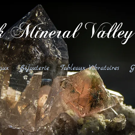
 Mineral Valley
aux
Bijouterie
Tableaux Vibratoires
G