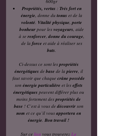
600gr
Propriétés, vertus
:
Trés fort en
énergie
, donne du
tonus
et de la
volonté
.
Vitalité physique
,
porte
bonheur
pour les
voyageurs
, aide
à se
renforcer
,
donne du courage
,
de la
force
et aide à réaliser ses
buts
.
Ci-dessus ce sont les
propriétés
énergétiques
de
base
de la
pierre
, il
faut savoir que chaque
crâne
possède
son
énergie particulière
et les
effets
énergétiques
peuvent différer plus ou
moins fortement des
propriétés de
base
! C’est à vous de
découvrir
son
nom
et ce qu’il vous
apportera en
énergie
.
Bon travail !
Sur ce
lien
vous trouverez
La