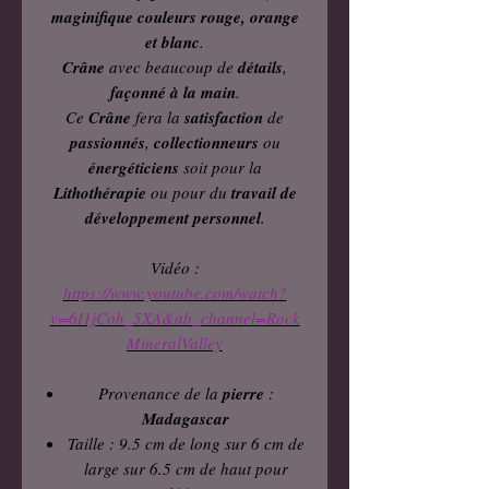
maginifique couleurs rouge, orange
et blanc
.
Crâne
avec beaucoup de
détails
,
façonné à la main
.
Ce
Crâne
fera la
satisfaction
de
passionnés
,
collectionneurs
ou
énergéticiens
soit pour la
Lithothérapie
ou pour du
travail de
développement personnel
.
Vidéo :
https://www.youtube.com/watch?
v=6I1jCoh_5XA&ab_channel=Rock
MineralValley
Provenance de la
pierre
:
Madagascar
Taille : 9.5 cm de long sur 6 cm de
large sur 6.5 cm de haut pour