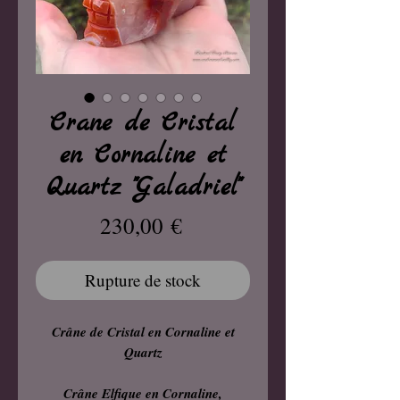
Crane de Cristal
en Cornaline et
Quartz "Galadriel"
Prix
230,00 €
Rupture de stock
Crâne de Cristal en Cornaline et
Quartz
Crâne Elfique en Cornaline,