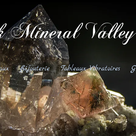
 Mineral Valley
aux
Bijouterie
Tableaux Vibratoires
G