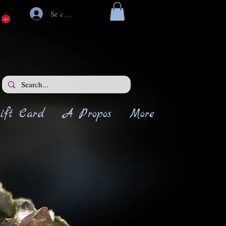
Se connecter
ift Card
A Propos
More