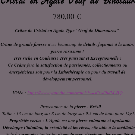
ristal en Agate "Oeuf de Dinosaures"
Prix
780,00 €
Crâne de Cristal en Agate Type "Oeuf de Dinosaures"
.
Crâne
de
grande finesse
avec beaucoup de
détails
,
façonné à la main
;
pierre rarissime
!
Très riche en Couleurs! Très puissant et Exceptionnelle
!
Ce
Crâne
fera la
satisfaction
de
passionnés
,
collectionneurs
ou
énergéticiens
soit pour la
Lithothérapie
ou pour du
travail de
développement personnel
.
Vidéo :
https://www.youtube.com/watch?v=sCwd9idM-HQ
Provenance de la
pierre
:
Brésil
Taille : 13 cm de long sur 8 cm de large sur 9.5 cm de haut pour 1kg
Propriétés vertus
:
L'Agate
est une
pierre calmante et apaisante
.
Développe l’intuition, la créativité et les rêves
, elle
aide à la méditati
Aide à
surmonter
toutes les
dépendances
,
développe les capacités d