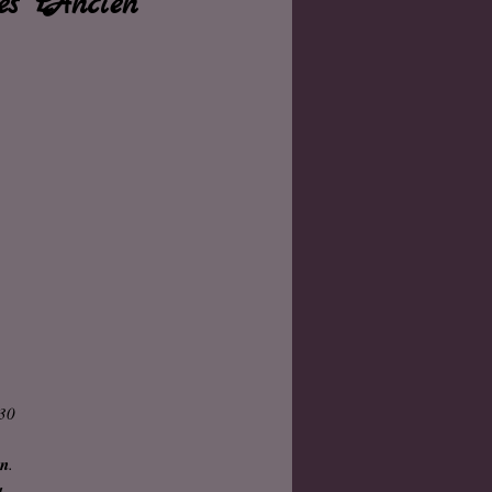
 "L'Ancien"
130
on
.
u