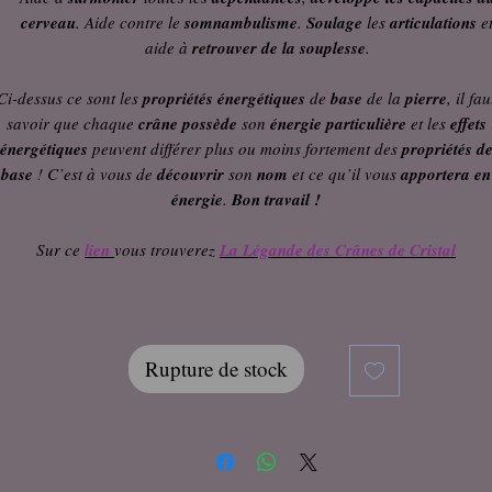
cerveau
. Aide contre le
somnambulisme
.
Soulage
les
articulations
e
aide à
retrouver de la souplesse
.
Ci-dessus ce sont les
propriétés énergétiques
de
base
de la
pierre
, il fau
savoir que chaque
crâne
possède
son
énergie particulière
et les
effets
énergétiques
peuvent différer plus ou moins fortement des
propriétés d
base
! C’est à vous de
découvrir
son
nom
et ce qu’il vous
apportera en
énergie
.
Bon travail !
Sur ce
lien
vous trouverez
La Légande des Crânes de Cristal
Rupture de stock