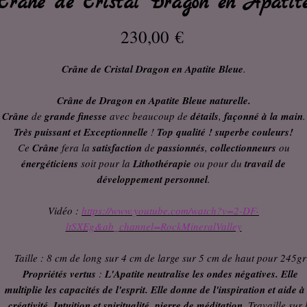
Crane de Cristal Dragon en Apatit
Prix
230,00 €
Crâne de Cristal Dragon en Apatite Bleue
.
Crâne de Dragon en Apatite Bleue naturelle
.
Crâne
de
grande finesse
avec beaucoup de
détails
,
façonné à la main
.
Très puissant et Exceptionnelle
!
Top qualité ! superbe couleurs!
Ce
Crâne
fera la
satisfaction
de
passionnés
,
collectionneurs
ou
énergéticiens
soit pour la
Lithothérapie
ou pour du
travail de
développement personnel
.
Vidéo :
https://www.youtube.com/watch?v=2-DF-
ltSXEg&ab_channel=RockMineralValley
Taille : 8 cm de long sur 4 cm de large sur 5 cm de haut pour 245gr
Propriétés vertus
:
L'Apatite neutralise les ondes négatives. Elle
multiplie les capacités de l'esprit. Elle donne de l'inspiration et aide à
créativité. Intuition et spiritualité, pierre de méditation.
Travaille sur 