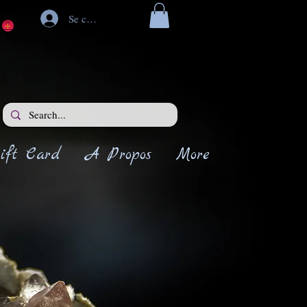
Se connecter
ift Card
A Propos
More