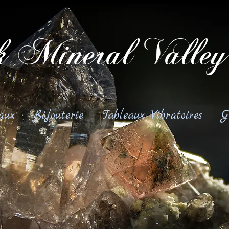
 Mineral Valley
aux
Bijouterie
Tableaux Vibratoires
G