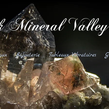
 Mineral Valley
aux
Bijouterie
Tableaux Vibratoires
G