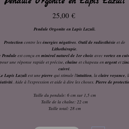
Pendule Orgonite en Lapis Lazuli
Prix
25,00 €
Pendule Orgonite en Lapis Lazuli.
Protection
contre les
énergies négatives
.
Outil de radiesthésie
et de
Lithothérapie
.
e
Pendule
est conçu en
minéral naturel de 1er choix
avec
vortex en cui
pour une réponse rapide et précise,
chaîne
et chapeau en
argent
et
zin
cuivré
.
Le Lapis Lazuli
est une
pierre
qui stimule l'
intuition
, la
claire voyance
, 
éativité
. Aide à l'expression et aide à dire les choses.
Pierre de protecti
Taille du pendule: 6 cm sur 1,5 cm
Taille de la chaîne: 22 cm
Taille total: 28 cm