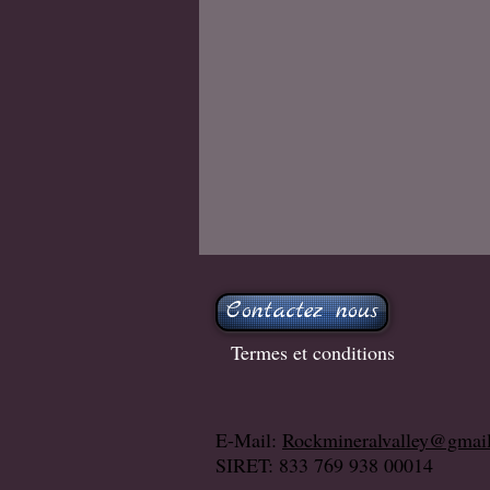
Contactez nous
Termes et conditions
E-Mail:
Rockmineralvalley@gmai
SIRET: 833 769 938 00014