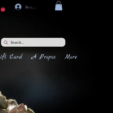
Se connecter
ift Card
A Propos
More