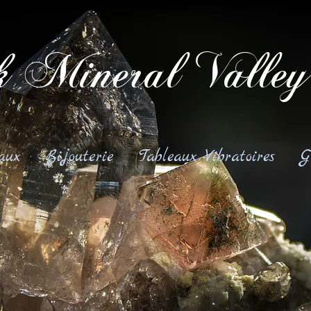
 Mineral Valley
aux
Bijouterie
Tableaux Vibratoires
G