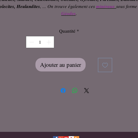
olecites
,
Heulandites
, ... On trouve également ces
minéraux
sous forme
Géodes
.
Quantité
*
Ajouter au panier