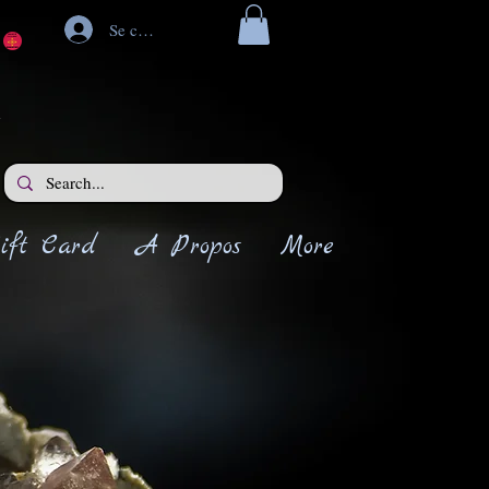
Se connecter
ift Card
A Propos
More