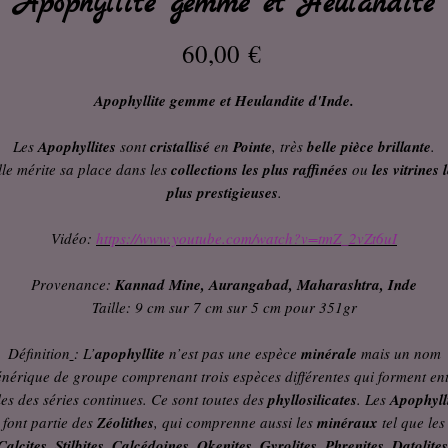
Apophyllite gemme et Heulandite
Prix
60,00 €
Apophyllite gemme et Heulandite d'Inde.
Les
Apophyllites
sont
cristallisé
en
Pointe
, très
belle pièce brillante
.
lle mérite sa place dans les
collections les plus raffinées
ou
les vitrines l
plus prestigieuses
.
Vidéo:
https://www.youtube.com/watch?v=tmZ_2vZt6uI
Provenance:
Kannad Mine, Aurangabad, Maharashtra, Inde
Taille: 9 cm sur 7 cm sur 5 cm pour 351gr
Définition
: L’
apophyllite
n’est pas une espèce
minérale
mais un nom
nérique de groupe comprenant trois espèces différentes qui forment en
les des séries continues. Ce sont toutes des
phyllosilicates
. Les
Apophyll
font partie des
Zéolithes
, qui comprenne aussi les
minéraux
tel que les
Calcites
, Stilbites, Calcédoines,
Okenites
, Gyrolites, Phrenites, Datolites