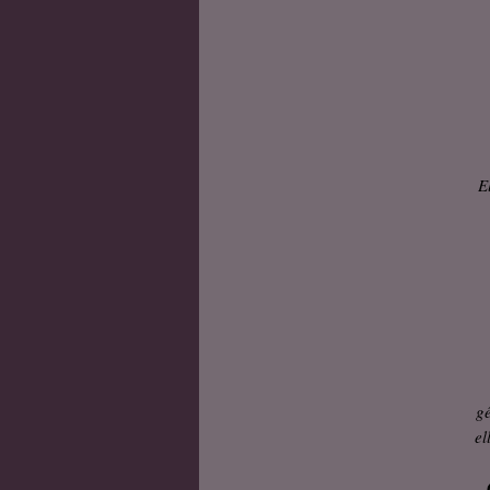
E
gé
el