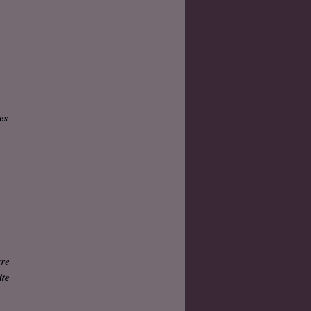
es
tre
ite
,