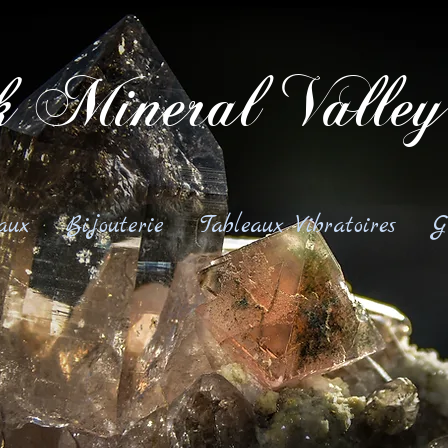
 Mineral Valley
aux
Bijouterie
Tableaux Vibratoires
G