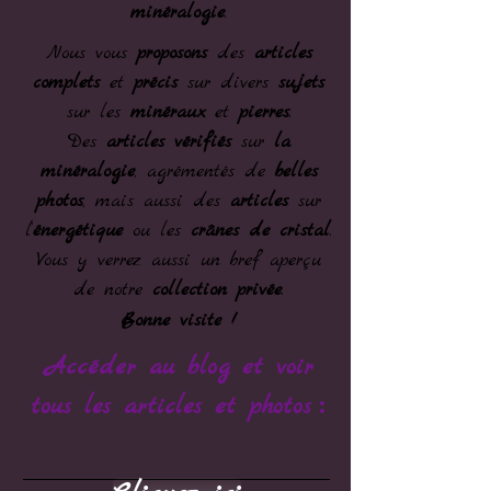
minéralogie
.
Nous vous
proposons
des
articles
complets
et
précis
sur divers
sujets
sur les
minéraux
et
pierres
.
Des
articles vérifiés
sur
la
minéralogie
, agrémentés de
belles
photos
, mais aussi des
articles
sur
l’
énergétique
ou les
crânes de cristal
.
Vous y verrez aussi un bref aperçu
de notre
collection privée
.
Bonne visite !
Accéder au blog et voir
:
tous les articles et photos