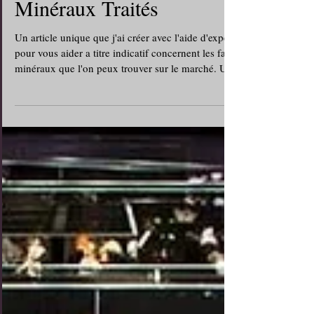
Faux Minéraux et
Minéraux Traités
Un article unique que j'ai créer avec l'aide d'expert
pour vous aider a titre indicatif concernent les faux
minéraux que l'on peux trouver sur le marché. Un
article qui a fait le tour du monde !
http://rockmineralvalley.over-blog.com/faux-
mineraux.html Dans cette page nous allons tenter
de vous montrer les faux minéraux que l’on vous
propose sur le marché. Ceci dit il ne faudra pas
être paranoïaque a chaque minéral acheté ou
chaque fois que vous allez dans un magasin. J