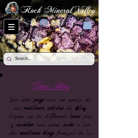
Rock Mineral Valley
Se connecter
Notre Blog
Sur cette
page
voici un aperçu de
nos
meilleurs articles
de
Blog
,
cliquez sur les différents
liens
pour
y
accéder
, vous aurez
accès
à l’un
des
meilleurs blogs
français de la