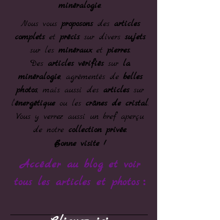
minéralogie
.
Nous vous
proposons
des
articles
complets
et
précis
sur divers
sujets
sur les
minéraux
et
pierres
.
Des
articles vérifiés
sur
la
minéralogie
, agrémentés de
belles
photos
, mais aussi des
articles
sur
l’
énergétique
ou les
crânes de cristal
.
Vous y verrez aussi un bref aperçu
de notre
collection privée
.
Bonne visite !
Accéder au blog et voir
:
tous les articles et photos