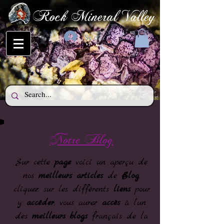
Rock Mineral Valley
Se connecter
Notre Blog
Sur cette
page
voici un aperçu de
nos
meilleurs articles
de
Blog
,
cliquez sur les différents
liens
pour
y
accéder
, vous aurez
accès
à l’un
des
meilleurs blogs
français de la