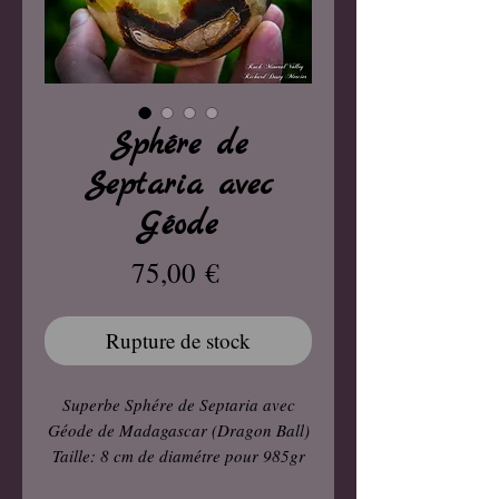
Sphére de
Septaria avec
Géode
Prix
75,00 €
Rupture de stock
Superbe Sphére de Septaria avec
Géode de Madagascar (Dragon Ball)
Taille: 8 cm de diamétre pour 985gr