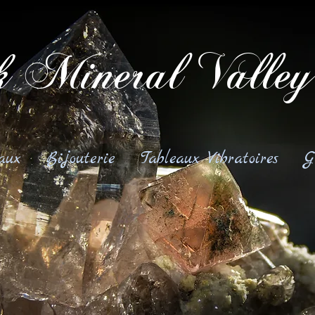
 Mineral Valley
aux
Bijouterie
Tableaux Vibratoires
G