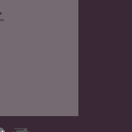
de
urs