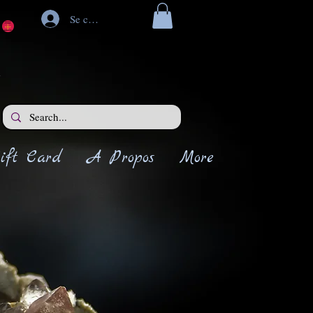
Se connecter
ift Card
A Propos
More