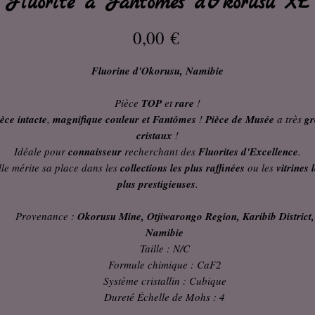
Fluorite à Fantômes d'Okorusu XL
Prix
0,00 €
Fluorine d'Okorusu, Namibie
Pièce
TOP
et
rare
!
èce intacte
,
magnifique couleur et Fantômes
!
Pièce de Musée
a très
gr
cristaux
!
Idéale pour
connaisseur
recherchant des
Fluorites d'Excellence
.
lle mérite sa place dans les
collections les plus raffinées
ou les
vitrines 
plus prestigieuses
.
Provenance :
Okorusu Mine, Otjiwarongo Region, Karibib District,
Namibie
Taille : N/C
Formule chimique : CaF2
Système cristallin : Cubique
Dureté Échelle de Mohs : 4