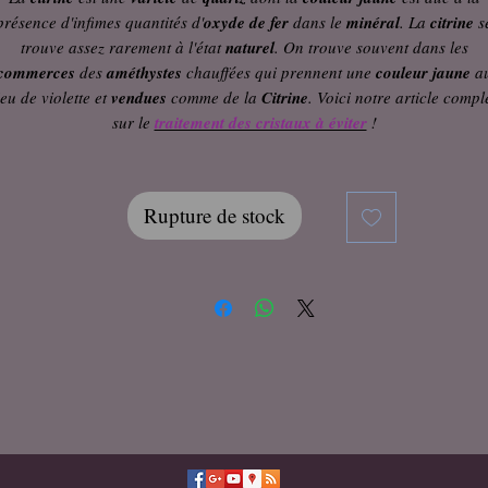
présence d'infimes quantités d'
oxyde de fer
dans le
minéral
. La
citrine
s
trouve assez rarement à l'état
naturel
. On trouve souvent dans les
commerces
des
améthystes
chauffées qui prennent une
couleur jaune
a
ieu de violette et
vendues
comme de la
Citrine
. Voici notre article compl
sur le
traitement des cristaux à éviter
!
Rupture de stock