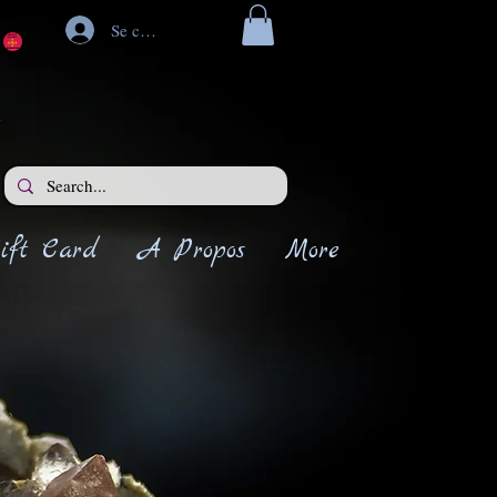
Se connecter
ift Card
A Propos
More