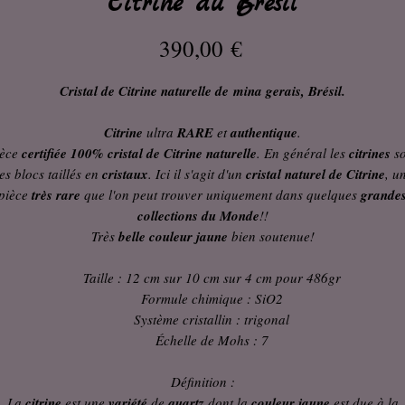
Citrine du Brésil
Prix
390,00 €
Cristal de Citrine naturelle de mina gerais, Brésil.
Citrine
ultra
RARE
et
authentique
.
ièce
certifiée 100% cristal de Citrine naturelle
. En général les
citrines
s
es blocs taillés en
cristaux
. Ici il s'agit d'un
cristal naturel de Citrine
, u
pièce
très rare
que l'on peut trouver uniquement dans quelques
grande
collections du Monde
!!
Très
belle couleur jaune
bien soutenue!
Taille : 12 cm sur 10 cm sur 4 cm pour 486gr
Formule chimique : SiO2
Système cristallin : trigonal
Échelle de Mohs : 7
Définition :
La
citrine
est une
variété
de
quartz
dont la
couleur jaune
est due à la