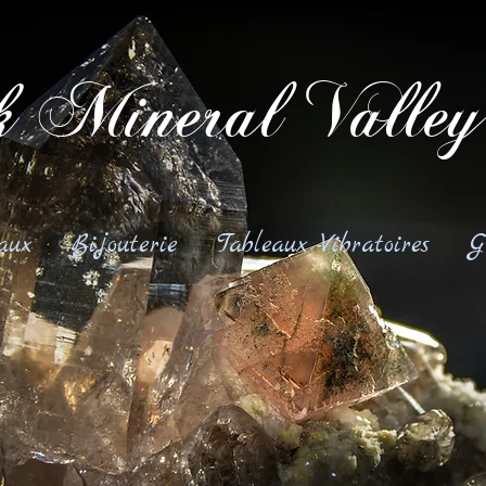
 Mineral Valley
aux
Bijouterie
Tableaux Vibratoires
G